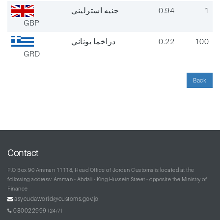
جنيه استرليني
0.94
1
GBP
دراخما يوناني
0.22
100
GRD
Back
Contact
P.O Box 90 Amman 11118, Head Office of Jordan Customs is located at the
following address: Amman - Abdali - King Hussein Street - opposite the Ministry of
Finance
asycudaworld@customs.gov.jo
080022999
(24/7)