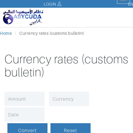
Tog
LOGIN
E
nav
Home
Currency rates (customs bulletin)
Currency rates (customs
bulletin)